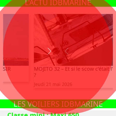
L'ACTU IDBMARINE
Next
Previous
MOJITO 32 – Et si le scow c’était l’avenir
?
Jeudi 21 mai 2026
LES VOILIERS IDBMARINE
Classe mini :
Maxi 650